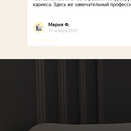
La Peregrina на карте Москвы — Янде