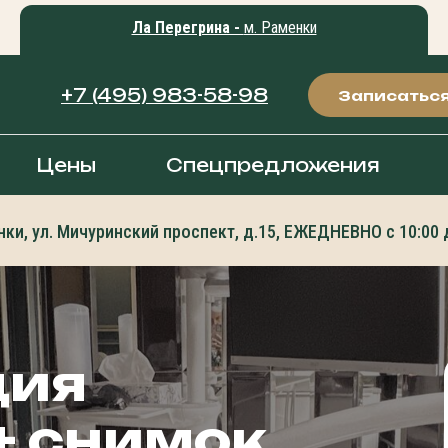
Ла Перегрина -
м. Раменки
+7 (495) 983-58-98
Записатьс
Цены
Спецпредложения
нки, ул. Мичуринский проспект, д.15, ЕЖЕДНЕВНО с 10:00 
ция
+ снимок