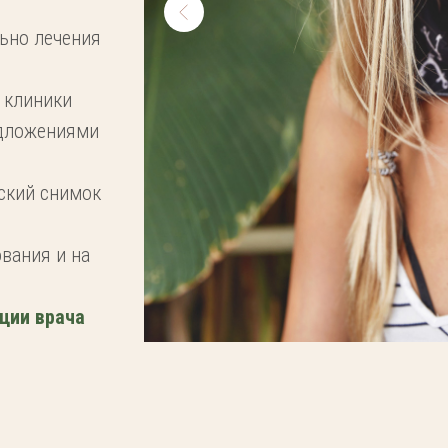
льно лечения
 клиники
едложениями
ский снимок
вания и на
ации врача