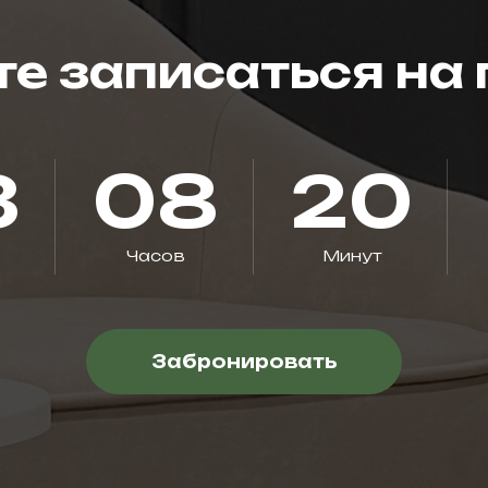
те записаться на 
3
08
20
Часов
Минут
Забронировать